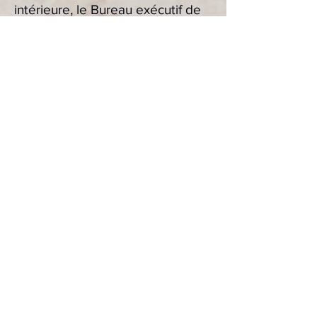
intérieure, le Bureau exécutif de
révision de l'immigration, le
ministère du Travail, le
département d'État ou toute
autre autorité de l'immigration et
ne peut pas donner de conseils
juridiques ni accepter
d'honoraires pour des conseils
juridiques. Pour une orientation
juridique gratuite, appelez la
hotline du bureau des nouveaux
Américains au
(1800-566-7636)
.
Pour déposer une plainte contre
un fournisseur de services
d'assistance aux immigrants,
appelez la hotline du bureau des
nouveaux Américains au
(1-800-